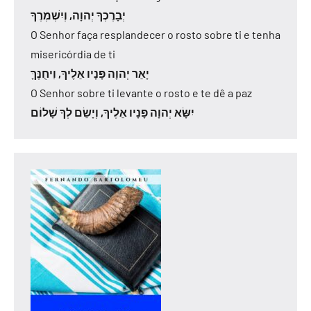
יְבָרֶכְךָ יְהוָה, וְיִשְׁמְרֶךָ
O Senhor faça resplandecer o rosto sobre ti e tenha
misericórdia de ti
יָאֵר יְהוָה פָּנָיו אֵלֶיךָ, וִיחֻנֶּךָּ
O Senhor sobre ti levante o rosto e te dê a paz
יִשָּׂא יְהוָה פָּנָיו אֵלֶיךָ, וְיָשֵׂם לְךָ שָׁלוֹם