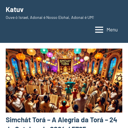
Pular
Katuv
para
Ouve ó Israel, Adonai é Nosso Elohai, Adonai é UM!
o
conteúdo
Menu
Simchát Torá – A Alegria da Torá – 24