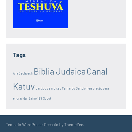
Tags
Biblia Judaica
Canal
Ana Bechoach
Katuv
cantigo de moises
Fernando Bartolomeu
oração para
engravidar
Salmo 199
Sucot
Tema do WordPress: Occasio by ThemeZee.