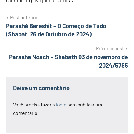
sagrado do povo judeu – a Torá.
Navegação
Post anterior
Parashá Bereshit – O Começo de Tudo
de
(Shabat, 26 de Outubro de 2024)
Post
Próximo post
Parasha Noach – Shabath 03 de novembro de
2024/5785
Deixe um comentário
Você precisa fazer o
login
para publicar um
comentário.