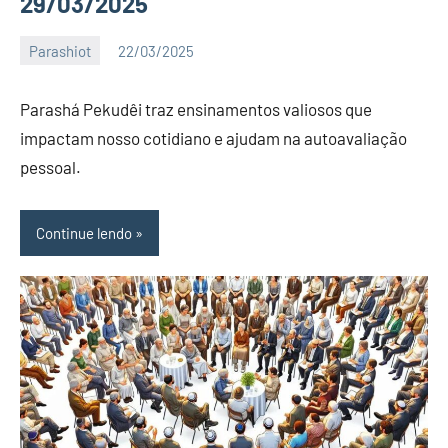
29/03/2025
Parashiot
22/03/2025
Katuv
Nenhum
Comentário
Parashá Pekudêi traz ensinamentos valiosos que
impactam nosso cotidiano e ajudam na autoavaliação
pessoal.
Continue lendo