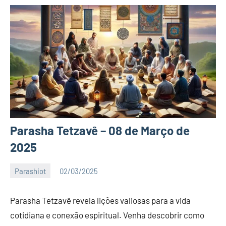
Parasha Tetzavê – 08 de Março de
2025
Parashiot
02/03/2025
Katuv
Nenhum
Comentário
Parasha Tetzavê revela lições valiosas para a vida
cotidiana e conexão espiritual. Venha descobrir como