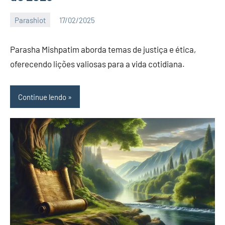
Parashiot
17/02/2025
Katuv
Nenhum
Comentário
Parasha Mishpatim aborda temas de justiça e ética,
oferecendo lições valiosas para a vida cotidiana.
Continue lendo