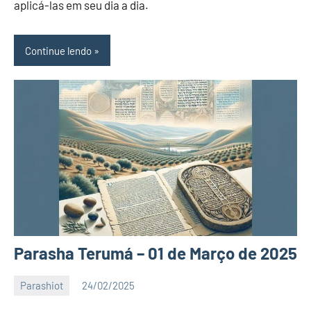
aplicá-las em seu dia a dia.
Continue lendo
Parasha Terumá – 01 de Março de 2025
Parashiot
24/02/2025
Katuv
Nenhum