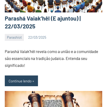
Parashá Vaiak’hêl (E ajuntou) |
22/03/2025
Parashiot
22/03/2025
Katuv
Nenhum
Comentário
Parashá Vaiak’hêl revela como a união e a comunidade
são essenciais na tradição judaica. Entenda seu
significado!
Continue lendo