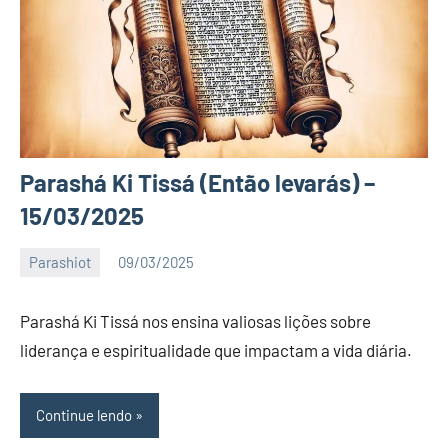
Parashá Ki Tissá (Então levarás) –
15/03/2025
Parashiot
09/03/2025
Katuv
Nenhum
Comentário
Parashá Ki Tissá nos ensina valiosas lições sobre
liderança e espiritualidade que impactam a vida diária.
Continue lendo