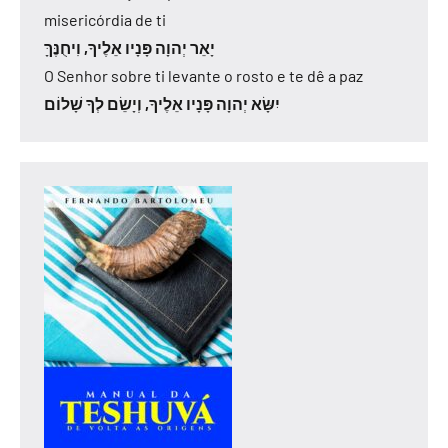
misericórdia de ti
יָאֵר יְהוָה פָּנָיו אֵלֶיךָ, וִיחֻנֶּךָּ
O Senhor sobre ti levante o rosto e te dê a paz
יִשָּׂא יְהוָה פָּנָיו אֵלֶיךָ, וְיָשֵׂם לְךָ שָׁלוֹם