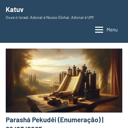
Pular
Katuv
para
Ouve ó Israel, Adonai é Nosso Elohai, Adonai é UM!
o
conteúdo
Menu
Parashá Pekudêi (Enumeração) |