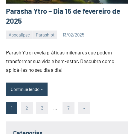
Parasha Ytro – Dia 15 de fevereiro de
2025
Apocalipse
Parashiot
13/02/2025
Katuv
Nenhum
Comentário
Parash Ytro revela práticas milenares que podem
transformar sua vida e bem-estar. Descubra como
aplicá-las no seu dia a dia!
Continue lendo
Paginação
Post
1
2
3
…
7
»
seguinte
de
posts
Categorias