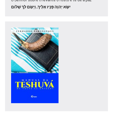
יִשָּׂא יְהוָה פָּנָיו אֵלֶיךָ, וְיָשֵׂם לְךָ שָׁלוֹם