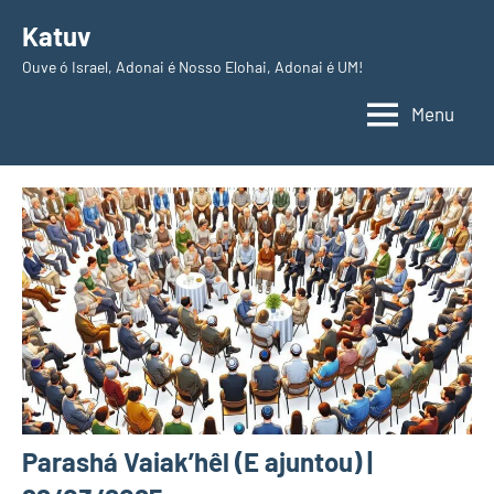
Pular
Katuv
para
Ouve ó Israel, Adonai é Nosso Elohai, Adonai é UM!
o
conteúdo
Menu
Parashá Vaiak’hêl (E ajuntou) |