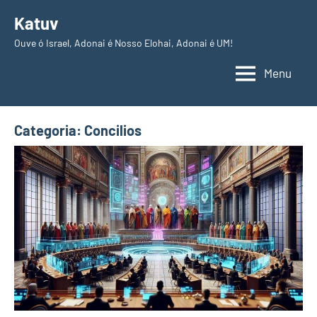
Pular
Katuv
para
Ouve ó Israel, Adonai é Nosso Elohai, Adonai é UM!
o
conteúdo
Menu
Categoria:
Concilios