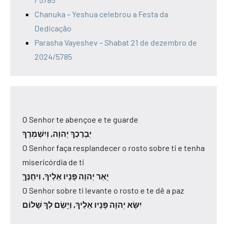
Chanuka – Yeshua celebrou a Festa da
Dedicação
Parasha Vayeshev – Shabat 21 de dezembro de
2024/5785
O Senhor te abençoe e te guarde
יְבָרֶכְךָ יְהוָה, וְיִשְׁמְרֶךָ
O Senhor faça resplandecer o rosto sobre ti e tenha
misericórdia de ti
יָאֵר יְהוָה פָּנָיו אֵלֶיךָ, וִיחֻנֶּךָּ
O Senhor sobre ti levante o rosto e te dê a paz
יִשָּׂא יְהוָה פָּנָיו אֵלֶיךָ, וְיָשֵׂם לְךָ שָׁלוֹם