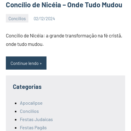
Concílio de Nicéia – Onde Tudo Mudou
Concilios
02/12/2024
Katuv
Nenhum
Comentário
Concílio de Nicéia: a grande transformação na fé cristã,
onde tudo mudou.
Continue lendo
Categorias
Apocalipse
Concilios
Festas Judaicas
Festas Pagãs