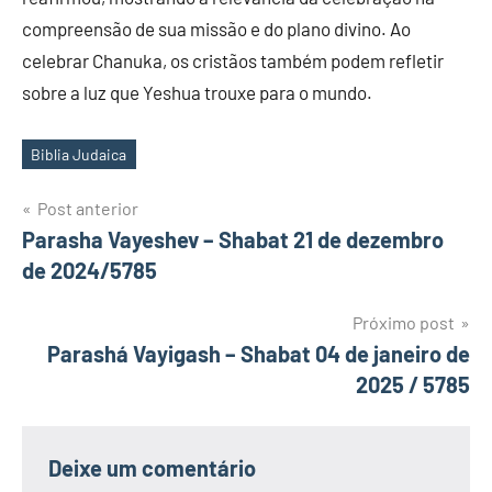
compreensão de sua missão e do plano divino. Ao
celebrar Chanuka, os cristãos também podem refletir
sobre a luz que Yeshua trouxe para o mundo.
Biblia Judaica
Tags
Navegação
Post anterior
Parasha Vayeshev – Shabat 21 de dezembro
de
de 2024/5785
Post
Próximo post
Parashá Vayigash – Shabat 04 de janeiro de
2025 / 5785
Deixe um comentário