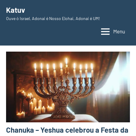
Pular
Katuv
para
Ouve ó Israel, Adonai é Nosso Elohai, Adonai é UM!
o
conteúdo
Menu
Chanuka – Yeshua celebrou a Festa da