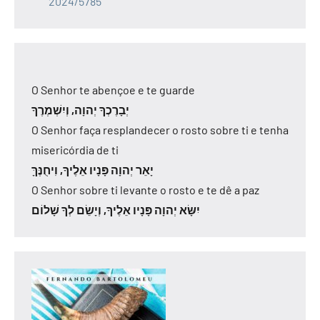
2024/5785
O Senhor te abençoe e te guarde
יְבָרֶכְךָ יְהוָה, וְיִשְׁמְרֶךָ
O Senhor faça resplandecer o rosto sobre ti e tenha
misericórdia de ti
יָאֵר יְהוָה פָּנָיו אֵלֶיךָ, וִיחֻנֶּךָּ
O Senhor sobre ti levante o rosto e te dê a paz
יִשָּׂא יְהוָה פָּנָיו אֵלֶיךָ, וְיָשֵׂם לְךָ שָׁלוֹם