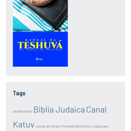
Tags
Biblia Judaica
Canal
Ana Bechoach
Katuv
cantigo de moises
Fernando Bartolomeu
oração para