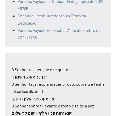
Parashá Vayigash – Shabat 04 de janeiro de 2025
/ 5785
Chanuka – Yeshua celebrou a Festa da
Dedicação
Parasha Vayeshev – Shabat 21 de dezembro de
2024/5785
O Senhor te abençoe e te guarde
יְבָרֶכְךָ יְהוָה, וְיִשְׁמְרֶךָ
O Senhor faça resplandecer o rosto sobre ti e tenha
misericórdia de ti
יָאֵר יְהוָה פָּנָיו אֵלֶיךָ, וִיחֻנֶּךָּ
O Senhor sobre ti levante o rosto e te dê a paz
יִשָּׂא יְהוָה פָּנָיו אֵלֶיךָ, וְיָשֵׂם לְךָ שָׁלוֹם