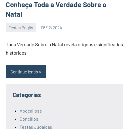
Conheça Toda a Verdade Sobre o
Natal
Festas Pagãs
06/12/2024
Katuv
Nenhum
Comentário
Toda Verdade Sobre o Natal revela origens e significados
históricos.
Continue lendo
Categorias
Apocalipse
Concilios
Festas Judaicas