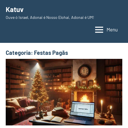
Pular
Katuv
para
Ouve ó Israel, Adonai é Nosso Elohai, Adonai é UM!
o
conteúdo
Menu
Categoria:
Festas Pagãs