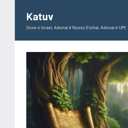
Pular
para
Katuv
o
Ouve ó Israel, Adonai é Nosso Elohai, Adonai é UM!
conteúdo