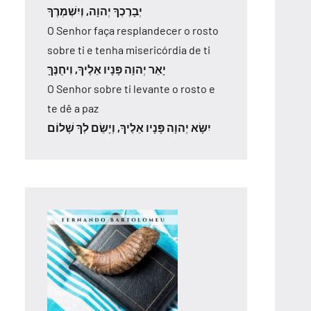
יְבָרֶכְךָ יְהוָה, וְיִשְׁמְרֶךָ
O Senhor faça resplandecer o rosto
sobre ti e tenha misericórdia de ti
יָאֵר יְהוָה פָּנָיו אֵלֶיךָ, וִיחֻנֶּךָּ
O Senhor sobre ti levante o rosto e
te dê a paz
יִשָּׂא יְהוָה פָּנָיו אֵלֶיךָ, וְיָשֵׂם לְךָ שָׁלוֹם