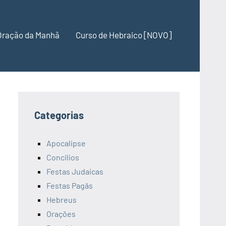
Oração da Manhã
Curso de Hebraico [NOVO]
Categorias
Apocalipse
Concilios
Festas Judaicas
Festas Pagãs
Hebreus
Orações