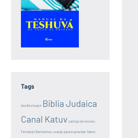
Tags
Biblia Judaica
Ana Bechoach
Canal Katuv
cantigo de moises
Fernando Bartolomeu
oração para engravidar
Salmo