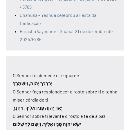
/ 5785
Chanuka – Yeshua celebrou a Festa da
Dedicação
Parasha Vayeshev – Shabat 21 de dezembro de
2024/5785
O Senhor te abençoe e te guarde
יְבָרֶכְךָ יְהוָה, וְיִשְׁמְרֶךָ
O Senhor faça resplandecer o rosto sobre ti e tenha
misericórdia de ti
יָאֵר יְהוָה פָּנָיו אֵלֶיךָ, וִיחֻנֶּךָּ
O Senhor sobre ti levante o rosto e te dê a paz
יִשָּׂא יְהוָה פָּנָיו אֵלֶיךָ, וְיָשֵׂם לְךָ שָׁלוֹם