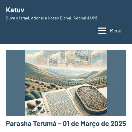
Pular
Katuv
para
Ouve ó Israel, Adonai é Nosso Elohai, Adonai é UM!
o
conteúdo
Menu
Parasha Terumá – 01 de Março de 2025