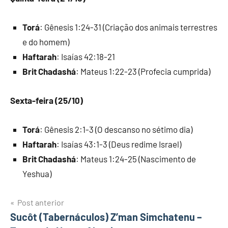
Torá
: Gênesis 1:24-31 (Criação dos animais terrestres
e do homem)
Haftarah
: Isaías 42:18-21
Brit Chadashá
: Mateus 1:22-23 (Profecia cumprida)
Sexta-feira (25/10)
Torá
: Gênesis 2:1-3 (O descanso no sétimo dia)
Haftarah
: Isaías 43:1-3 (Deus redime Israel)
Brit Chadashá
: Mateus 1:24-25 (Nascimento de
Yeshua)
Navegação
Post anterior
Sucôt (Tabernáculos) Z’man Simchatenu –
de