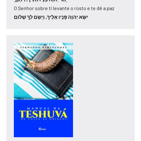
O Senhor sobre ti levante o rosto e te dê a paz
יִשָּׂא יְהוָה פָּנָיו אֵלֶיךָ, וְיָשֵׂם לְךָ שָׁלוֹם