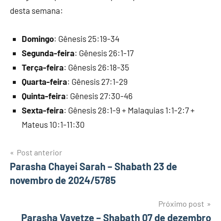
desta semana:
Domingo
: Gênesis 25:19-34
Segunda-feira
: Gênesis 26:1-17
Terça-feira
: Gênesis 26:18-35
Quarta-feira
: Gênesis 27:1-29
Quinta-feira
: Gênesis 27:30-46
Sexta-feira
: Gênesis 28:1-9 + Malaquias 1:1-2:7 +
Mateus 10:1-11:30
Navegação
Post anterior
Parasha Chayei Sarah – Shabath 23 de
de
novembro de 2024/5785
Post
Próximo post
Parasha Vayetze – Shabath 07 de dezembro