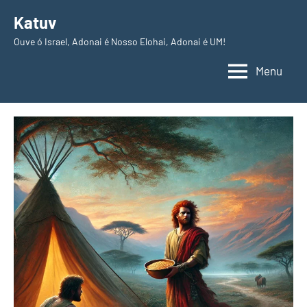
Pular
Katuv
para
Ouve ó Israel, Adonai é Nosso Elohai, Adonai é UM!
o
conteúdo
Menu