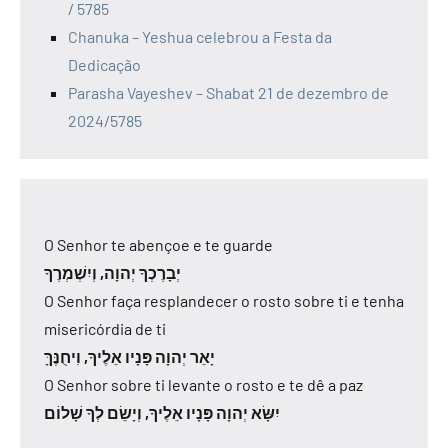
/ 5785
Chanuka – Yeshua celebrou a Festa da
Dedicação
Parasha Vayeshev – Shabat 21 de dezembro de
2024/5785
O Senhor te abençoe e te guarde
יְבָרֶכְךָ יְהוָה, וְיִשְׁמְרֶךָ
O Senhor faça resplandecer o rosto sobre ti e tenha
misericórdia de ti
יָאֵר יְהוָה פָּנָיו אֵלֶיךָ, וִיחֻנֶּךָּ
O Senhor sobre ti levante o rosto e te dê a paz
יִשָּׂא יְהוָה פָּנָיו אֵלֶיךָ, וְיָשֵׂם לְךָ שָׁלוֹם