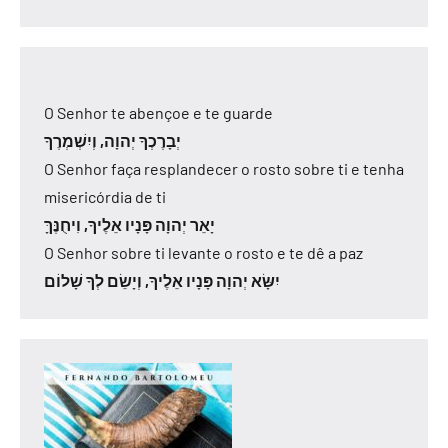
O Senhor te abençoe e te guarde
יְבָרֶכְךָ יְהוָה, וְיִשְׁמְרֶךָ
O Senhor faça resplandecer o rosto sobre ti e tenha
misericórdia de ti
יָאֵר יְהוָה פָּנָיו אֵלֶיךָ, וִיחֻנֶּךָּ
O Senhor sobre ti levante o rosto e te dê a paz
יִשָּׂא יְהוָה פָּנָיו אֵלֶיךָ, וְיָשֵׂם לְךָ שָׁלוֹם