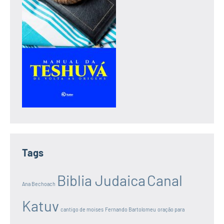
Tags
Biblia Judaica
Canal
Ana Bechoach
Katuv
cantigo de moises
Fernando Bartolomeu
oração para