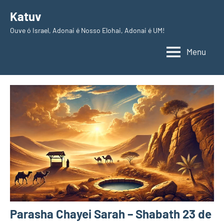
Pular
Katuv
para
Ouve ó Israel, Adonai é Nosso Elohai, Adonai é UM!
o
conteúdo
Menu
Parasha Chayei Sarah – Shabath 23 de