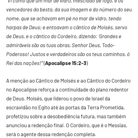
“Vi como que um mar de vidro, mesclado de fogo, e os
vencedores da besta, da sua imagem e do número do seu
nome, que se achavam em pé no mar de vidro, tendo
harpas de Deus; e entoavam o cântico de Moisés, servo
de Deus, e o cântico do Cordeiro, dizendo: ‘Grandes e
admiráveis são as tuas obras, Senhor Deus, Todo-
Poderoso! Justos e verdadeiros são os teus caminhos, ó
Rei das nações!’”
(
Apocalipse 15:2-3
)
A menção ao Cântico de Moisés e ao Cântico do Cordeiro
no Apocalipse reforça a continuidade do plano redentor
de Deus. Moisés, que liderou o povo de Israel da
escravidão no Egito até às portas da Terra Prometida,
profetizou sobre a desobediência futura, mas também
anunciou a redenção final. O Cordeiro, que é o Messias,
será o agente dessa redenção completa.