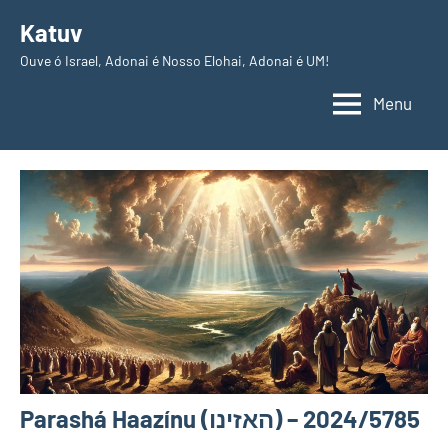
Pular
Katuv
para
Ouve ó Israel, Adonai é Nosso Elohai, Adonai é UM!
o
conteúdo
Menu
Parashá Haazínu (האזינו) – 2024/5785