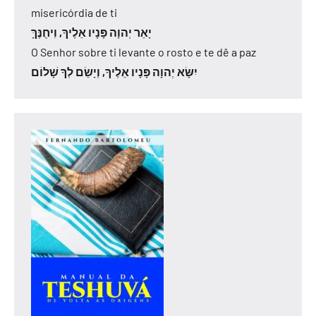
misericórdia de ti
יָאֵר יְהוָה פָּנָיו אֵלֶיךָ, וִיחֻנֶּךָּ
O Senhor sobre ti levante o rosto e te dê a paz
יִשָּׂא יְהוָה פָּנָיו אֵלֶיךָ, וְיָשֵׂם לְךָ שָׁלוֹם