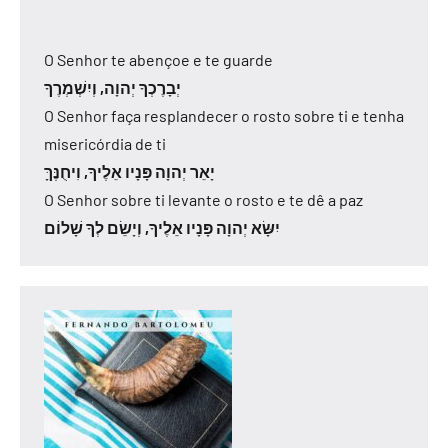
O Senhor te abençoe e te guarde
יְבָרֶכְךָ יְהוָה, וְיִשְׁמְרֶךָ
O Senhor faça resplandecer o rosto sobre ti e tenha
misericórdia de ti
יָאֵר יְהוָה פָּנָיו אֵלֶיךָ, וִיחֻנֶּךָּ
O Senhor sobre ti levante o rosto e te dê a paz
יִשָּׂא יְהוָה פָּנָיו אֵלֶיךָ, וְיָשֵׂם לְךָ שָׁלוֹם