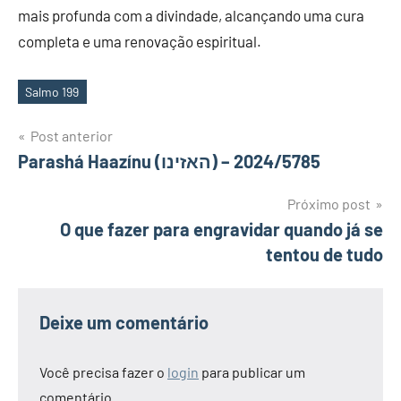
mais profunda com a divindade, alcançando uma cura
completa e uma renovação espiritual.
Salmo 199
Tags
Navegação
Post anterior
Parashá Haazínu (האזינו) – 2024/5785
de
Post
Próximo post
O que fazer para engravidar quando já se
tentou de tudo
Deixe um comentário
Você precisa fazer o
login
para publicar um
comentário.