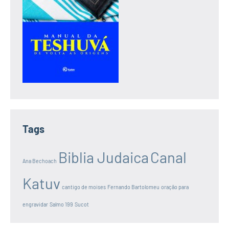
Tags
Biblia Judaica
Canal
Ana Bechoach
Katuv
cantigo de moises
Fernando Bartolomeu
oração para
engravidar
Salmo 199
Sucot