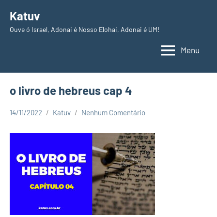
Pular
Katuv
para
Ouve ó Israel, Adonai é Nosso Elohai, Adonai é UM!
o
conteúdo
Menu
o livro de hebreus cap 4
14/11/2022
Katuv
Nenhum Comentário