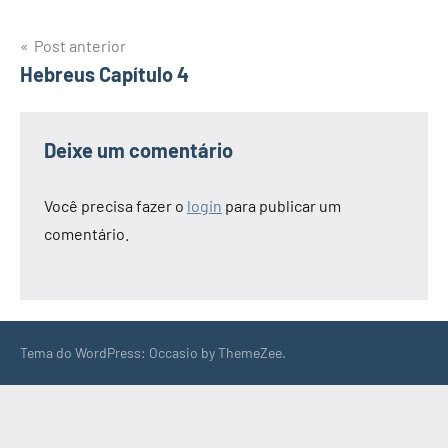
Navegação
Post anterior
Hebreus Capítulo 4
de
Post
Deixe um comentário
Você precisa fazer o
login
para publicar um
comentário.
Tema do WordPress: Occasio by ThemeZee.