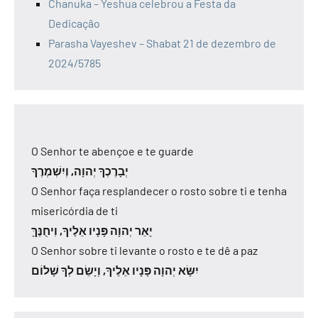
Chanuka – Yeshua celebrou a Festa da
Dedicação
Parasha Vayeshev – Shabat 21 de dezembro de
2024/5785
O Senhor te abençoe e te guarde
יְבָרֶכְךָ יְהוָה, וְיִשְׁמְרֶךָ
O Senhor faça resplandecer o rosto sobre ti e tenha
misericórdia de ti
יָאֵר יְהוָה פָּנָיו אֵלֶיךָ, וִיחֻנֶּךָּ
O Senhor sobre ti levante o rosto e te dê a paz
יִשָּׂא יְהוָה פָּנָיו אֵלֶיךָ, וְיָשֵׂם לְךָ שָׁלוֹם