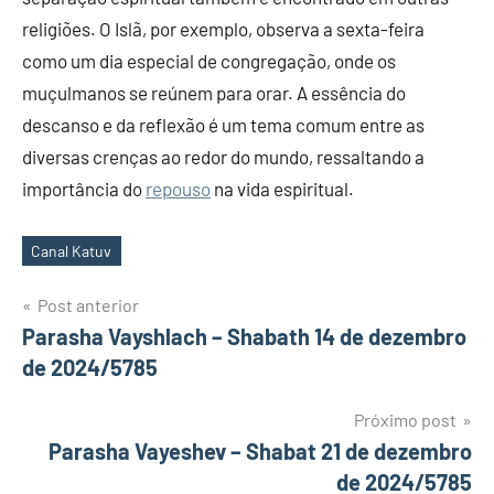
religiões. O Islã, por exemplo, observa a sexta-feira
como um dia especial de congregação, onde os
muçulmanos se reúnem para orar. A essência do
descanso e da reflexão é um tema comum entre as
diversas crenças ao redor do mundo, ressaltando a
importância do
repouso
na vida espiritual.
Canal Katuv
Tags
Navegação
Post anterior
Parasha Vayshlach – Shabath 14 de dezembro
de
de 2024/5785
Post
Próximo post
Parasha Vayeshev – Shabat 21 de dezembro
de 2024/5785