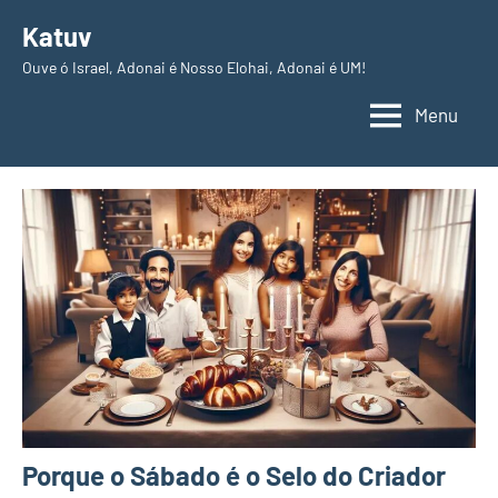
Pular
Katuv
para
Ouve ó Israel, Adonai é Nosso Elohai, Adonai é UM!
o
conteúdo
Menu
Porque o Sábado é o Selo do Criador