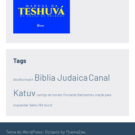
Tags
Biblia Judaica
Canal
Ana Bechoach
Katuv
cantigo de moises
Fernando Bartolomeu
oração para
engravidar
Salmo 199
Sucot
Tema do WordPress: Occasio by ThemeZee.