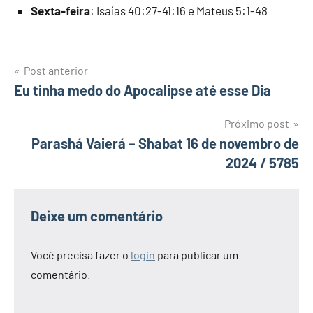
Sexta-feira
: Isaías 40:27-41:16 e Mateus 5:1-48
Navegação
Post anterior
Eu tinha medo do Apocalipse até esse Dia
de
Post
Próximo post
Parashá Vaierá – Shabat 16 de novembro de
2024 / 5785
Deixe um comentário
Você precisa fazer o
login
para publicar um
comentário.