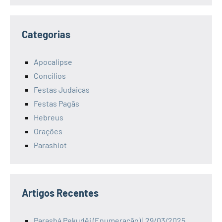
Categorias
Apocalipse
Concilios
Festas Judaicas
Festas Pagãs
Hebreus
Orações
Parashiot
Artigos Recentes
Parashá Pekudêi (Enumeração) | 29/03/2025