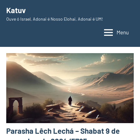
Pular
Katuv
para
Ouve ó Israel, Adonai é Nosso Elohai, Adonai é UM!
o
conteúdo
Menu
Parasha Lêch Lechá – Shabat 9 de