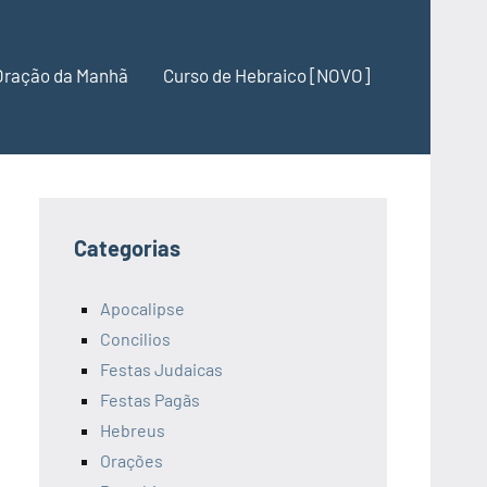
Oração da Manhã
Curso de Hebraico [NOVO]
Categorias
Apocalipse
Concilios
Festas Judaicas
Festas Pagãs
Hebreus
Orações