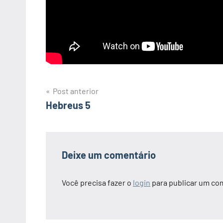
Navegação
Post anterior
Hebreus 5
de
Post
Deixe um comentário
Você precisa fazer o
login
para publicar um co