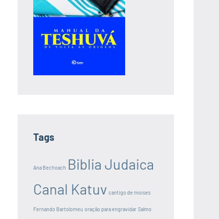
Tags
Biblia Judaica
Ana Bechoach
Canal Katuv
cantigo de moises
Fernando Bartolomeu
oração para engravidar
Salmo