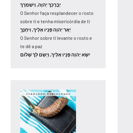
יְבָרֶכְךָ יְהוָה, וְיִשְׁמְרֶךָ
O Senhor faça resplandecer o rosto
sobre ti e tenha misericórdia de ti
יָאֵר יְהוָה פָּנָיו אֵלֶיךָ, וִיחֻנֶּךָּ
O Senhor sobre ti levante o rosto e
te dê a paz
יִשָּׂא יְהוָה פָּנָיו אֵלֶיךָ, וְיָשֵׂם לְךָ שָׁלוֹם