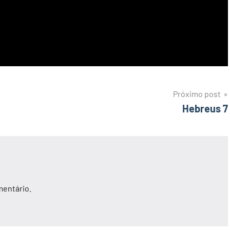
Próximo post
Hebreus 7
mentário.