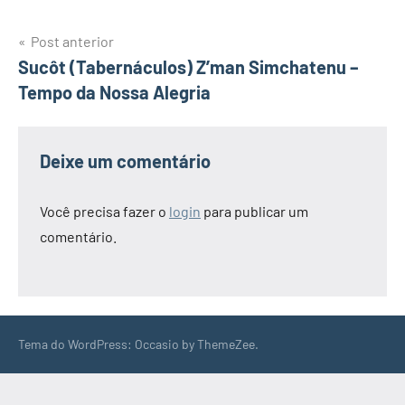
Navegação
Post anterior
Sucôt (Tabernáculos) Z’man Simchatenu –
de
Tempo da Nossa Alegria
Post
Deixe um comentário
Você precisa fazer o
login
para publicar um
comentário.
Tema do WordPress: Occasio by ThemeZee.