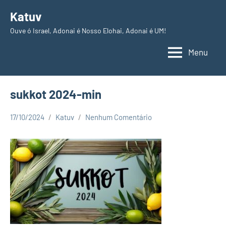
Pular
Katuv
para
Ouve ó Israel, Adonai é Nosso Elohai, Adonai é UM!
o
conteúdo
Menu
sukkot 2024-min
17/10/2024
Katuv
Nenhum Comentário