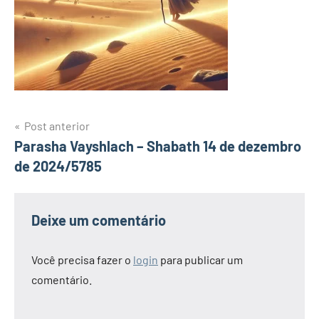
Navegação
Post anterior
Parasha Vayshlach – Shabath 14 de dezembro
de
de 2024/5785
Post
Deixe um comentário
Você precisa fazer o
login
para publicar um
comentário.