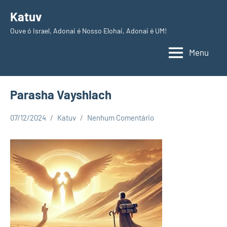
Pular
Katuv
para
Ouve ó Israel, Adonai é Nosso Elohai, Adonai é UM!
o
conteúdo
Menu
Parasha Vayshlach
07/12/2024
Katuv
Nenhum Comentário