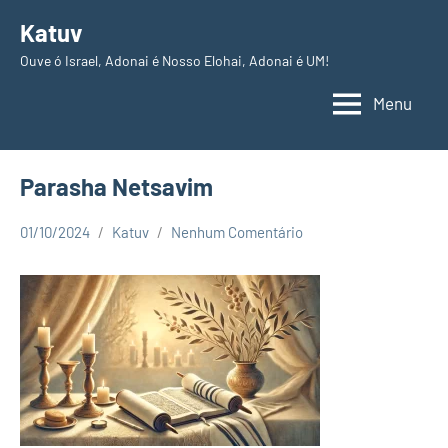
Pular
Katuv
para
Ouve ó Israel, Adonai é Nosso Elohai, Adonai é UM!
o
conteúdo
Menu
Parasha Netsavim
01/10/2024
Katuv
Nenhum Comentário