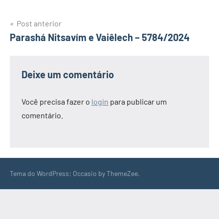
Navegação
Post anterior
Parashá Nitsavím e Vaiêlech – 5784/2024
de
Post
Deixe um comentário
Você precisa fazer o
login
para publicar um
comentário.
Tema do WordPress: Occasio by ThemeZee.