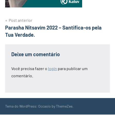
Navegação
Post anterior
Parasha Nitsavím 2022 – Santifica-os pela
de
Tua Verdade.
Post
Deixe um comentário
Você precisa fazer o
login
para publicar um
comentário.
Tema do WordPress: Occasio by ThemeZee.