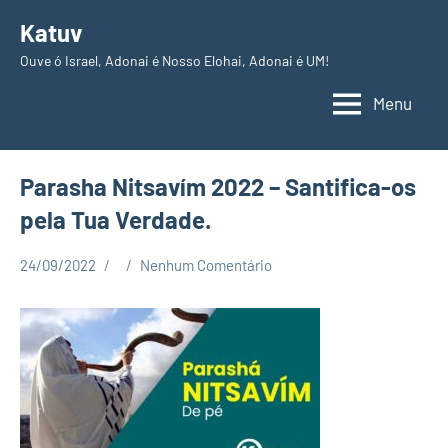
Pular
Katuv
para
Ouve ó Israel, Adonai é Nosso Elohai, Adonai é UM!
o
conteúdo
Menu
Parasha Nitsavím 2022 – Santifica-os
pela Tua Verdade.
24/09/2022
Nenhum Comentário