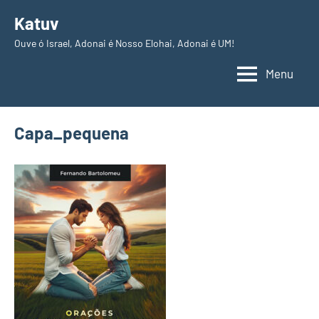
Pular
Katuv
para
Ouve ó Israel, Adonai é Nosso Elohai, Adonai é UM!
o
conteúdo
Menu
Capa_pequena