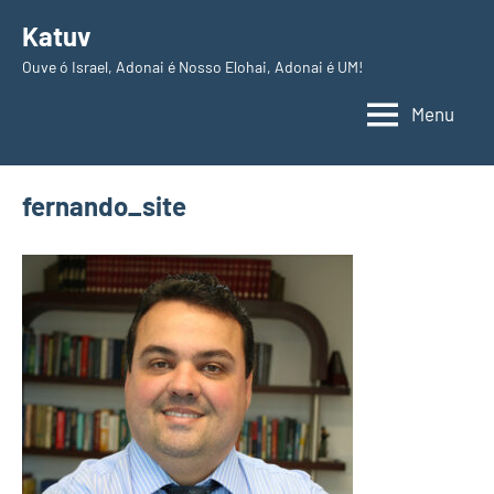
Pular
Katuv
para
Ouve ó Israel, Adonai é Nosso Elohai, Adonai é UM!
o
conteúdo
Menu
fernando_site