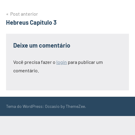
Navegação
Post anterior
Hebreus Capitulo 3
de
Post
Deixe um comentário
Você precisa fazer o
login
para publicar um
comentário.
Tema do WordPress: Occasio by ThemeZee.