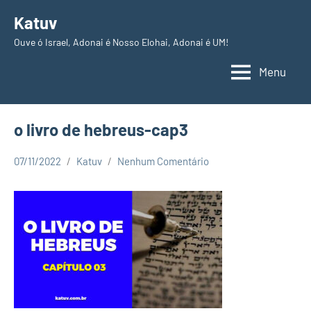
Pular
Katuv
para
Ouve ó Israel, Adonai é Nosso Elohai, Adonai é UM!
o
conteúdo
Menu
o livro de hebreus-cap3
07/11/2022
Katuv
Nenhum Comentário