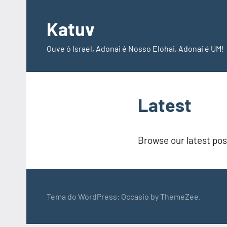
Pular
para
Katuv
o
Ouve ó Israel, Adonai é Nosso Elohai, Adonai é UM!
conteúdo
Latest
Browse our latest pos
Tema do WordPress: Occasio by ThemeZee.