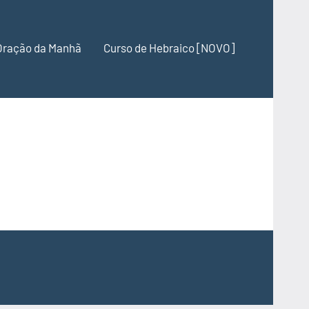
Oração da Manhã
Curso de Hebraico [NOVO]