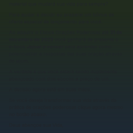
material que mudará sua vida para sempre?
Para ajudar a decidir eu preparei um bônus de
oferta especial de lançamento para você.
Ao adquirir o Ebook Orações Poderosas até
31 de
dezembro de 2023
você ganhará de presente o
e-book
Jejuar e vencer
para aprender como
potencializar a respostas das suas oração através
do jejum.
A verdade é que você estará sendo duplamente
abençoado com dois ebooks a preço de um.
A decisão agora está em suas mãos.
Se você deseja transformar sua vida através da
prática de orações poderosas clique agora mesmo
no botão abaixo.
Deus abençoe sua Vida,