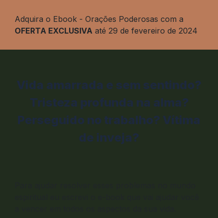
Adquira o Ebook - Orações Poderosas com a
OFERTA EXCLUSIVA
até 29 de fevereiro de 2024
Vida amarrada e sem sentindo?
Tristeza profunda na alma?
Perseguido no trabalho? Vítima
de inveja?
Para ajudar resolver esses problemas no mundo
espiritual eu escrevi o e-book que vai ajudar você
a vencer em todos os aspectos da sua vida.